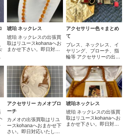
ロ
琥珀 ネックレス
アクセサリー色々まとめ
て
琥珀 ネックレスの出張買
取はリユースkohanaへお
ユ
ブレス、ネックレス、イ
まかせ下さい。即日対応
下
ヤリング、ブローチ、指
いたします。琥珀は、数
ま
輪等 アクセサリーの出張
千万年前の樹木の樹脂が
、
買取はリユースkohanaへ
地中に埋もれ、長い年月
装
おまかせ下さい。即日対
をかけて化石化した天然
の
応いたします。 ご相
の宝石です。琥珀ネック
の
談、査定、買取依頼はお
レスは、その温かみのあ
物
気軽にお電話でお問い合
る色合いと、まるで太陽
現
わせください。 0797-85-
の光を閉じ込...
0587 出張無料・査
アクセサリー カメオブロ
琥珀ネックレス
定...
ーチ
張
琥珀 ネックレスの出張買
へ
取はリユースkohanaへお
カメオの出張買取はリユ
対
まかせ下さい。即日対応
ースkohanaへおまかせ下
いたします。琥珀は、太
さい。即日対応いたしま