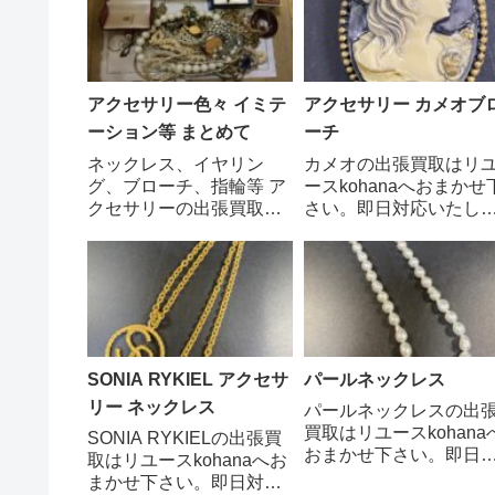
アクセサリー色々 イミテ
アクセサリー カメオブ
ーション等 まとめて
ーチ
ネックレス、イヤリン
カメオの出張買取はリ
グ、ブローチ、指輪等 ア
ースkohanaへおまかせ
クセサリーの出張買取は
さい。即日対応いたし
リユースkohanaへおまか
す。カメオブローチは
せ下さい。即日対応いた
古くから愛されてきた
します。 ご相談、査
飾品の一つです。天然
定、買取依頼はお気軽に
貝殻や瑪瑙などの層状
お電話でお問い合わせく
石材に彫刻を施し、人
ださい。 0797-85-
や風景、神話などを表
0587 出張無料・査定
したものが一般的で
SONIA RYKIEL アクセサ
パールネックレス
無料・キ...
す。 ご相談、査定...
リー ネックレス
パールネックレスの出
買取はリユースkohana
SONIA RYKIELの出張買
おまかせ下さい。即日
取はリユースkohanaへお
応いたします。パール
まかせ下さい。即日対応