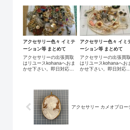
は、貝の中に偶然侵入
いたします。ソニア・リ
た異物（砂粒や寄生虫
キエルは、フランスを代
ど）を、貝が自身の体
表するファッションデザ
守るために分泌した真
イナーです。特に「ニッ
層が何層にも重なって
トの女王」と呼ばれ、そ
られます。この真珠層
の快適で洗練されたニッ
虹色に光を反射し...
トウェアは、女性のワー
アクセサリー色々 イミテ
アクセサリー色々 イミ
ドロ...
ーション等 まとめて
ーション等 まとめて
アクセサリーの出張買取
アクセサリーの出張買
はリユースkohanaへおま
はリユースkohanaへお
かせ下さい。即日対応い
かせ下さい。即日対応
たします。 ご相談、査
たします。 ご相談、
定、買取依頼はお気軽に
定、買取依頼はお気軽
お電話でお問い合わせく
お電話でお問い合わせ
ださい。 0797-85-
ださい。 0797-85-
0587 出張無料・査定
0587 出張無料・査
無料・キャンセル無料出
無料・キャンセル無料
アクセサリー カメオブロー
張買取のご案内はこちら
張買取のご案内はこち