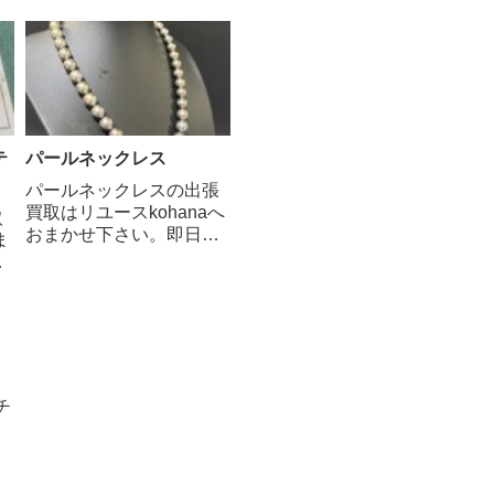
し
陽の光を閉じ込めた宝石
す。カメオの起源は古代
な
として、古くから魔除け
ギリシャやローマにまで
を
や幸運の象徴とされてき
遡ります。当時は、神々
珠
ました。琥珀は、心身を
や英雄の姿を刻んだカメ
作
癒し、ストレスを軽減す
オが、護符や装飾品とし
が
る効果があるとされてい
て用いられていました。
ます。 ご相...
ルネサンス期には、イタ
テ
パールネックレス
リアでカメオ制...
パールネックレスの出張
買取はリユースkohanaへ
取
おまかせ下さい。即日対
ま
応いたします。パールの
い
種類は、産地や形状、色
査
などによって様々です。
に
アコヤ真珠: 日本や中国で
く
養殖される真珠で、丸み
のある形状と上品な光沢
定
が特徴です。南洋真珠: オ
出
チ
ースト...
ら