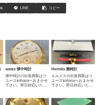
ok
LINE
コピー
ま
watex 懐中時計
Hermès 腕時計
懐中時計の出張買取はリ
エルメスの出張買取はリ
ユースkohanaへおまかせ
ユースkohanaへおまかせ
下さい。即日対応いたし
下さい。即日対応いたし
ます。ワテックスはかつ
ます。エルメスは、バッ
て日本の時計市場で親し
グやスカーフなどでも有
買
まれていた懐中時計のブ
名な高級ブランドです
話
ランドです。特に、昭和
が、実は腕時計も非常に