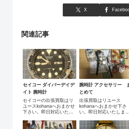
X
Facebo
関連記事
セイコー ダイバーデイデ
腕時計 アクセサリー 
イト 腕時計
とめて
セイコーの出張買取はリ
出張買取はリユース
ユースkohanaへおまかせ
kohanaへおまかせ下さ
下さい。即日対応いたし
い。即日対応いたしま
ます。セイコーのダイバ
す。 ご相談、査定、
ーズウォッチは、その高
取依頼はお気軽にお電