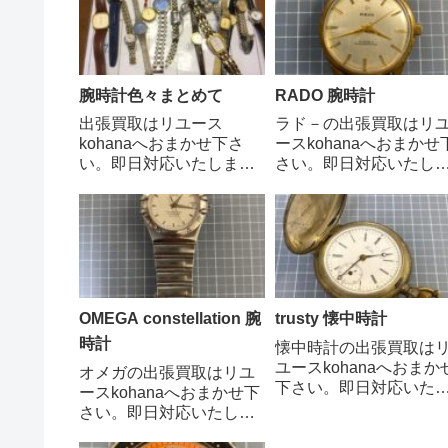
い信頼性と多様なライン
でお問い合わせくださ
ナップで世界中のダイバ
い。 0797-85-0587
ーや時計愛好家から高い
張無料・査定無料・キ
評価を得ています。 ご
ンセル無料出張買取の
相談、査定、買取依頼は
案内はこちら
腕時計色々まとめて
RADO 腕時計
お気軽にお電話...
出張買取はリユース
ラド－の出張買取はリ
kohanaへおまかせ下さ
ースkohanaへおまかせ
い。即日対応いたしま
さい。即日対応いたし
す。 ご相談、査定、買
す。1917年にスイスの
取依頼はお気軽にお電話
ングナウで創業された
でお問い合わせくださ
ドーは、当初はムーブ
い。 0797-85-0587 出
ントの製造を行ってい
張無料・査定無料・キャ
した。1957年に自社ブ
ンセル無料出張買取のご
ンドの腕時計を発表し
案内はこちら
その後、ハイテクセラ
OMEGA constellation 腕
trusty 懐中時計
ックな...
時計
懐中時計の出張買取は
ユースkohanaへおまか
オメガの出張買取はリユ
下さい。即日対応いた
ースkohanaへおまかせ下
ます。トラスティは、
さい。即日対応いたしま
本の老舗時計メーカー
す。オメガ コンステレー
シチズンの懐中時計ブ