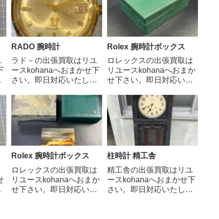
レトロな雰囲気を好むコ
魅力的なアイテムです。
 出
レクターの方々から高い
馬具工房として創業した
ャ
人気を集めていまし
歴史を持つエルメスの時
ご
た。 ご相談、査定...
計は、その伝統的...
RADO 腕時計
Rolex 腕時計ボックス
ユ
ラド－の出張買取はリユ
ロレックスの出張買取は
下
ースkohanaへおまかせ下
リユースkohanaへおまか
ま
さい。即日対応いたしま
せ下さい。即日対応いた
レ
す。ラドーは、1917年に
します。ロレックスは、
ラ
スイスで創業された老舗
スイスを代表する高級腕
メ
の高級時計ブランドで
時計ブランドです。卓越
ま
す。「マテリアルの名
した技術力と洗練された
ラ
匠」として知られ、従来
デザインで、世界中の時
、
の時計作りに革新をもた
計愛好家から絶大な支持
ミ
らすことで、世界中の時
を集めています。 ご相
Rolex 腕時計ボックス
柱時計 精工舎
計愛好家から注...
談、査定、買取...
リ
ロレックスの出張買取は
精工舎の出張買取はリユ
せ
リユースkohanaへおまか
ースkohanaへおまかせ下
し
せ下さい。即日対応いた
さい。即日対応いたしま
日
します。ロレックスは、
す。精工舎（セイコーの
、
スイスを代表する高級腕
前身）の柱時計は、日本
ラ
時計ブランドです。1905
の時計産業の歴史におい