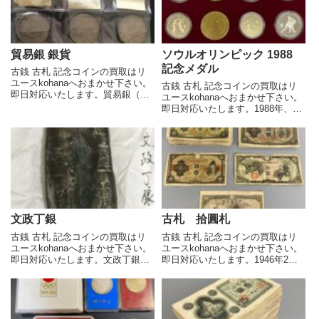
から寄贈されてから1...
貿易銀 銀貨
ソウルオリンピック 1988
記念メダル
古銭 古札 記念コインの買取はリ
ユースkohanaへおまかせ下さい。
古銭 古札 記念コインの買取はリ
即日対応いたします。貿易銀（ぼ
ユースkohanaへおまかせ下さい。
うえきぎん）とは、海外貿易取引
即日対応いたします。1988年、韓
専用に発行された大型銀貨です。
国のソウルで開催された第24回オ
19世紀後半に、アメリカ合衆国、
リンピック競技大会。この歴史的
日本およびイギリスにおいて通常
なイベントを記念して発行された
の大型銀貨とは別に特...
記念メダルは、当時の熱狂と興奮
を今に伝える貴重...
文政丁銀
古札 拾圓札
古銭 古札 記念コインの買取はリ
古銭 古札 記念コインの買取はリ
ユースkohanaへおまかせ下さい。
ユースkohanaへおまかせ下さい。
即日対応いたします。文政丁銀
即日対応いたします。1946年2月
（ぶんせいちょうぎん）は、1820
25日に発行が開始された拾圓札
年6月14日から鋳造が開始され、
は、国会議事堂を図柄としていま
同年8月28日から通用が開始され
す。戦後のインフレ対策として新
た丁銀の一種です。 丁銀は、小判
円切り替えの際に発行された紙幣
や分金などの定...
で、現在でも使用す...