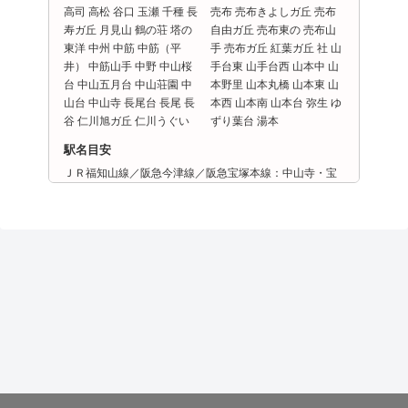
高司 高松 谷口 玉瀬 千種 長
売布 売布きよしガ丘 売布
寿ガ丘 月見山 鶴の荘 塔の
自由ガ丘 売布東の 売布山
東洋 中州 中筋 中筋（平
手 売布ガ丘 紅葉ガ丘 社 山
井） 中筋山手 中野 中山桜
手台東 山手台西 山本中 山
台 中山五月台 中山荘園 中
本野里 山本丸橋 山本東 山
山台 中山寺 長尾台 長尾 長
本西 山本南 山本台 弥生 ゆ
谷 仁川旭ガ丘 仁川うぐい
ずり葉台 湯本
駅名目安
ＪＲ福知山線／阪急今津線／阪急宝塚本線：中山寺・宝
塚・武田尾・小林・仁川・宝塚南口・逆瀬川・清荒神・
山本・中山観音・雲雀丘花屋敷・売布神社
兵庫県 西宮市
兵庫県 伊丹市
兵庫県 尼崎市
兵庫県 芦屋市