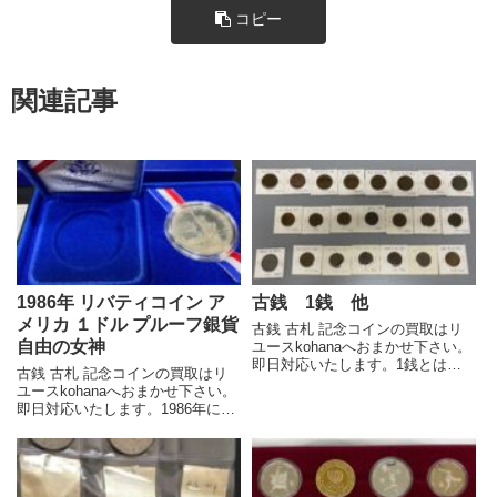
コピー
関連記事
1986年 リバティコイン ア
古銭 1銭 他
メリカ １ドル プルーフ銀貨
古銭 古札 記念コインの買取はリ
自由の女神
ユースkohanaへおまかせ下さい。
即日対応いたします。1銭とは、
古銭 古札 記念コインの買取はリ
大日本帝国時代の貨幣単位で、1
ユースkohanaへおまかせ下さい。
円の100分の1を表す単位です。
即日対応いたします。1986年に発
1871年に制定された新貨条例によ
行されたリバティコインは、アメ
り「円」「銭」「厘」という新し
リカの造幣局（サンフランシス
い貨幣の単位が導...
コ）で発行された1ドルプルーフ
銀貨です。自由の女神がフランス