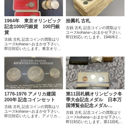
1964年 東京オリンピック
拾圓札 古札
記念1000円銀貨 100円銀
古銭 古札 記念コインの買取はリ
貨
ユースkohanaへおまかせ下さい。
即日対応いたします。1946年2月
古銭 古札 記念コインの買取はリ
25日に発行が開始された拾圓札
ユースkohanaへおまかせ下さい。
は、国会議事堂を図柄としていま
即日対応いたします。東京オリン
す。戦後のインフレ対策として新
ピック1000円とは、1964年に開催
円切り替えの際に発行された紙幣
された第18回夏季オリンピックを
です。 ご相談、査...
記念して発行された記念貨幣で
す。日本初の記念貨幣で、戦後復
興や国際社会復...
1776-1976 アメリカ建国
第11回札幌オリンピック冬
200年 記念コインセット
季大会記念メダル 日本万
国博覧会記念メダル
古銭 古札 記念コインの買取はリ
EXPO70 他
ユースkohanaへおまかせ下さい。
古銭 古札 記念コインの買取はリ
即日対応いたします。アメリカ合
ユースkohanaへおまかせ下さい。
衆国ビセンテニアルコイン
即日対応いたします。第11回札幌
（United States Bicentennial
オリンピック冬季大会記念メダル
coinage）は、1975年から1976年