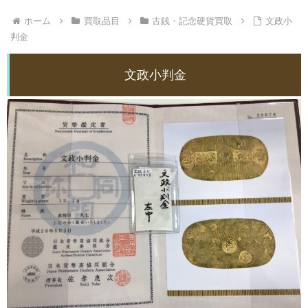
ホーム
買取品目
古銭・記念硬貨買取
文政小
判金
文政小判金