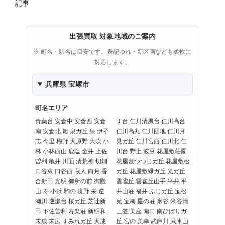
記事
出張買取 対象地域のご案内
※ 町名・駅名は目安です。表記ゆれ・新区画なども柔軟に
対応します。
兵庫県 宝塚市
町名エリア
青葉台 安倉中 安倉西 安倉
す台 仁川清風台 仁川高台
南 安倉北 旭 泉ガ丘 泉 伊孑
仁川高丸 仁川団地 仁川月
志 今里 梅野 大原野 大吹 小
見ガ丘 仁川宮西 仁川北 仁
林 小林西山 鹿塩 金井 上佐
川台 野上 波豆 花屋敷荘園
曽利 亀井 川面 清荒神 切畑
花屋敷つつじガ丘 花屋敷松
口谷東 口谷西 蔵人 向月 香
ガ丘 花屋敷緑ガ丘 光ガ丘
合新田 光明 御所の前 御殿
雲雀丘 雲雀丘山手 平井 平
山 寿 小浜 駒の 境野 栄 逆
井山荘 福井 ふじガ丘 宝松
瀬川 逆瀬台 桜ガ丘 芝辻新
苑 宝梅 星の荘 米谷 米谷清
田 下佐曽利 寿楽荘 新明和
三笠 美座 南口 南ひばりガ
末成 末広 すみれガ丘 大成
丘 宮の 美幸 武庫川 武庫山