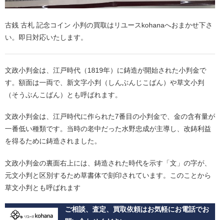
古銭 古札 記念コイン 小判の買取はリユースkohanaへおまかせ下さ
い。即日対応いたします。
文政小判金は、江戸時代（1819年）に鋳造が開始された小判金で
す。額面は一両で、新文字小判（しんぶんじこばん）や草文小判
（そうぶんこばん）とも呼ばれます。
文政小判金は、江戸時代に作られた7番目の小判金で、金の含有量が
一番低い種類です。当時の老中だった水野忠成が主導し、改鋳利益
を得るために鋳造されました。
文政小判金の裏面右上には、鋳造された時代を示す「文」の字が、
元文小判と区別するため草書体で刻印されています。このことから
草文小判とも呼ばれます
ご相談、査定、買取依頼はお気軽にお電話でお