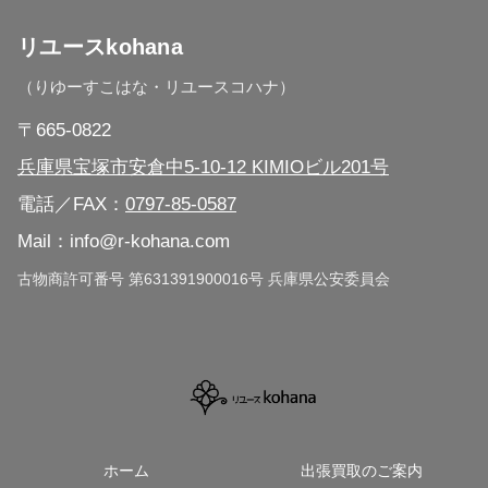
リユースkohana
兵庫県 川西市
（りゆーすこはな・リユースコハナ）
兵庫県 三田市
〒665-0822
兵庫県 神戸市（全区対応）
兵庫県宝塚市安倉中5-10-12 KIMIOビル201号
電話／FAX：
0797-85-0587
大阪府（広域対応）
Mail：info@r-kohana.com
京都市（広域対応）
古物商許可番号 第631391900016号 兵庫県公安委員会
ホーム
出張買取のご案内