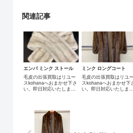
関連記事
エンバ ミンク ストール
ミンク ロングコート
毛皮の出張買取はリユー
毛皮の出張買取はリユ
スkohanaへおまかせ下さ
スkohanaへおまかせ下
い。即日対応いたしま
い。即日対応いたしま
す。エンバ ミンクは、高
す。ミンクコートは、
級素材とされるミンクを
タチ科の哺乳類である
中心にコートやストール
ンクの毛皮を使った高
が有名です。 ミンクはイ
毛皮のコートです。ミ
タチ科の毛皮で、美しい
クの毛皮は「毛皮の宝
光沢と感触の良さ、軽く
石」とも呼ばれ、保温
てソフトな風合いに加え
や保湿性に優れ、綿毛