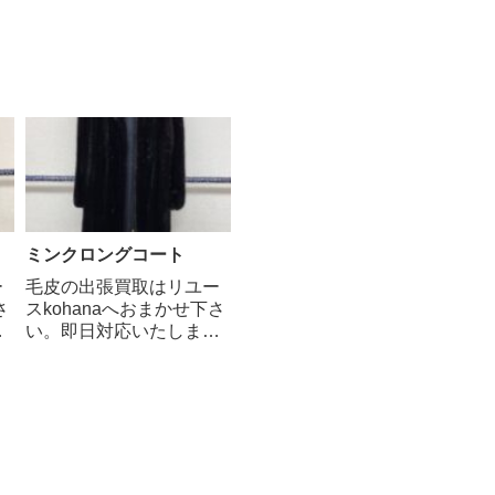
ミンクロングコート
ー
毛皮の出張買取はリユー
さ
スkohanaへおまかせ下さ
い。即日対応いたしま
イ
す。ミンクコートは、イ
ミ
タチ科の哺乳類であるミ
級
ンクの毛皮を使った高級
ン
毛皮のコートです。ミン
クの毛皮は「毛皮の宝
性
石」とも呼ばれ、保温性
の
や保湿性に優れ、綿毛の