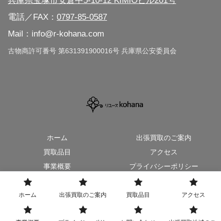
電話／FAX：
0797-85-0587
大阪府（広域対応）
Mail：info@r-kohana.com
京都市（広域対応）
古物商許可番号 第631391900016号 兵庫県公安委員会
ホーム
出張買取のご案内
買取品目
アクセス
事業概要
プライバシーポリシー
お問い合わせ
出張買取地域のご案内
ホーム
出張買取のご案内
買取品目
アクセス
© 2020 リユースkohana【出張買取/総合リサイクルショップ】.