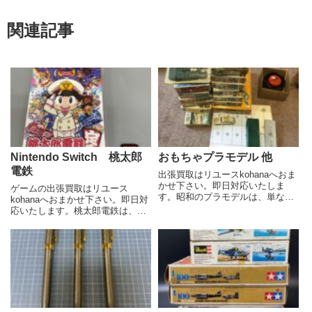
関連記事
Nintendo Switch 桃太郎
おもちゃプラモデル 他
電鉄
出張買取はリユースkohanaへおま
かせ下さい。即日対応いたしま
ゲームの出張買取はリユース
す。昭和のプラモデルは、単なる
kohanaへおまかせ下さい。即日対
玩具ではなく、一つの文化として
応いたします。桃太郎電鉄は、日
根付いています。その魅力は多岐
本を代表するボードゲーム形式の
にわたります近年、昭和レトロブ
コンピュータゲームシリーズで
ームもあり、昭和のプラモデルに
す。鉄道会社を経営し、日本全国
対する関心も高まっています...
の土地を購入しながら、総資産日
本一を目指します。シンプルな
ル...