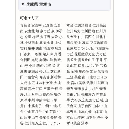
兵庫県 宝塚市
町名エリア
青葉台 安倉中 安倉西 安倉
す台 仁川清風台 仁川高台
南 安倉北 旭 泉ガ丘 泉 伊孑
仁川高丸 仁川団地 仁川月
志 今里 梅野 大原野 大吹 小
見ガ丘 仁川宮西 仁川北 仁
林 小林西山 鹿塩 金井 上佐
川台 野上 波豆 花屋敷荘園
曽利 亀井 川面 清荒神 切畑
花屋敷つつじガ丘 花屋敷松
口谷東 口谷西 蔵人 向月 香
ガ丘 花屋敷緑ガ丘 光ガ丘
合新田 光明 御所の前 御殿
雲雀丘 雲雀丘山手 平井 平
山 寿 小浜 駒の 境野 栄 逆
井山荘 福井 ふじガ丘 宝松
瀬川 逆瀬台 桜ガ丘 芝辻新
苑 宝梅 星の荘 米谷 米谷清
田 下佐曽利 寿楽荘 新明和
三笠 美座 南口 南ひばりガ
末成 末広 すみれガ丘 大成
丘 宮の 美幸 武庫川 武庫山
高司 高松 谷口 玉瀬 千種 長
売布 売布きよしガ丘 売布
寿ガ丘 月見山 鶴の荘 塔の
自由ガ丘 売布東の 売布山
東洋 中州 中筋 中筋（平
手 売布ガ丘 紅葉ガ丘 社 山
井） 中筋山手 中野 中山桜
手台東 山手台西 山本中 山
台 中山五月台 中山荘園 中
本野里 山本丸橋 山本東 山
山台 中山寺 長尾台 長尾 長
本西 山本南 山本台 弥生 ゆ
谷 仁川旭ガ丘 仁川うぐい
ずり葉台 湯本