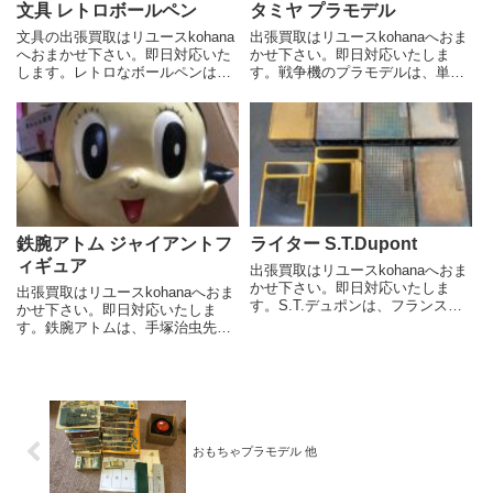
文具 レトロボールペン
タミヤ プラモデル
文具の出張買取はリユースkohana
出張買取はリユースkohanaへおま
へおまかせ下さい。即日対応いた
かせ下さい。即日対応いたしま
します。レトロなボールペンは、
す。戦争機のプラモデルは、単な
単なる筆記具ではなく、そのデザ
る玩具ではなく、歴史や技術、そ
インや素材感から、どこか懐かし
して美しさを凝縮した芸術作品と
く温かみのある魅力を感じさせて
して、多くの人々を魅了していま
くれます。 ご相談、査定、買取
す。 ご相談、査定、買取依頼は
依頼はお気軽にお電話でお...
お気軽にお電話でお問い合わ...
鉄腕アトム ジャイアントフ
ライター S.T.Dupont
ィギュア
出張買取はリユースkohanaへおま
かせ下さい。即日対応いたしま
出張買取はリユースkohanaへおま
す。S.T.デュポンは、フランスを
かせ下さい。即日対応いたしま
代表するラグジュアリーブランド
す。鉄腕アトムは、手塚治虫先生
として、世界中で高い評価を得て
によって生み出された、世界初の
います。特に、そのライターは、
テレビアニメシリーズとして知ら
独特の「キーン」という開閉音
れています。1952年の漫画連載開
と、洗練されたデザインで...
始以来、数々のメディアミックス
展開を行い、日本のみな...
おもちゃプラモデル 他