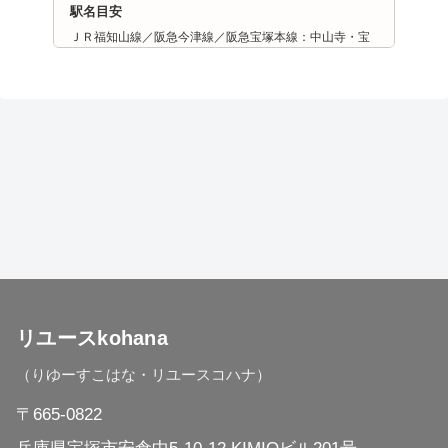
駅名目安
ＪＲ福知山線／阪急今津線／阪急宝塚本線：中山寺・宝
塚・武田尾・小林・仁川・宝塚南口・逆瀬川・清荒神・
山本・中山観音・雲雀丘花屋敷・売布神社
兵庫県 西宮市
兵庫県 伊丹市
兵庫県 尼崎市
兵庫県 芦屋市
リユースkohana
兵庫県 川西市
（りゆーすこはな・リユースコハナ）
兵庫県 三田市
〒665-0822
兵庫県 神戸市（全区対応）
兵庫県宝塚市安倉中5-10-12 KIMIOビル201号