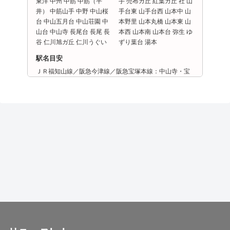
東洋 中州 中筋 中筋（平
手 売布ガ丘 紅葉ガ丘 社 山
井） 中筋山手 中野 中山桜
手台東 山手台西 山本中 山
台 中山五月台 中山荘園 中
本野里 山本丸橋 山本東 山
山台 中山寺 長尾台 長尾 長
本西 山本南 山本台 弥生 ゆ
谷 仁川旭ガ丘 仁川うぐい
ずり葉台 湯本
駅名目安
ＪＲ福知山線／阪急今津線／阪急宝塚本線：中山寺・宝
塚・武田尾・小林・仁川・宝塚南口・逆瀬川・清荒神・
山本・中山観音・雲雀丘花屋敷・売布神社
兵庫県 西宮市
兵庫県 伊丹市
兵庫県 尼崎市
兵庫県 芦屋市
兵庫県 川西市