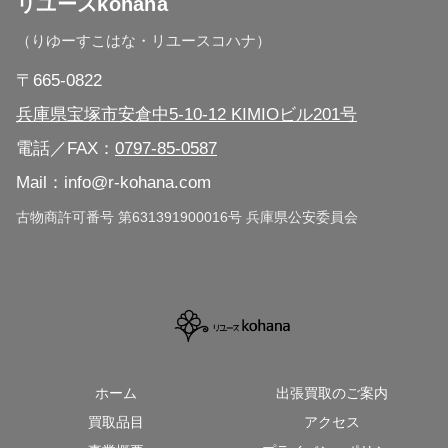
リユースkohana
（りゆーすこはな・リユースコハナ）
兵庫県 三田市
〒665-0822
兵庫県 神戸市（全区対応）
兵庫県宝塚市安倉中5-10-12 KIMIOビル201号
電話／FAX：
0797-85-0587
大阪府（広域対応）
Mail：info@r-kohana.com
京都市（広域対応）
古物商許可番号 第631391900016号 兵庫県公安委員会
ホーム
出張買取のご案内
買取品目
アクセス