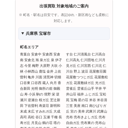
出張買取 対象地域のご案内
※ 町名・駅名は目安です。表記ゆれ・新区画なども柔軟に
対応します。
兵庫県 宝塚市
町名エリア
青葉台 安倉中 安倉西 安倉
す台 仁川清風台 仁川高台
南 安倉北 旭 泉ガ丘 泉 伊孑
仁川高丸 仁川団地 仁川月
志 今里 梅野 大原野 大吹 小
見ガ丘 仁川宮西 仁川北 仁
林 小林西山 鹿塩 金井 上佐
川台 野上 波豆 花屋敷荘園
曽利 亀井 川面 清荒神 切畑
花屋敷つつじガ丘 花屋敷松
口谷東 口谷西 蔵人 向月 香
ガ丘 花屋敷緑ガ丘 光ガ丘
合新田 光明 御所の前 御殿
雲雀丘 雲雀丘山手 平井 平
山 寿 小浜 駒の 境野 栄 逆
井山荘 福井 ふじガ丘 宝松
瀬川 逆瀬台 桜ガ丘 芝辻新
苑 宝梅 星の荘 米谷 米谷清
田 下佐曽利 寿楽荘 新明和
三笠 美座 南口 南ひばりガ
末成 末広 すみれガ丘 大成
丘 宮の 美幸 武庫川 武庫山
高司 高松 谷口 玉瀬 千種 長
売布 売布きよしガ丘 売布
寿ガ丘 月見山 鶴の荘 塔の
自由ガ丘 売布東の 売布山