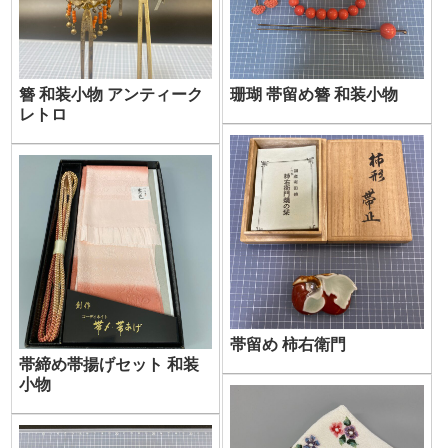
簪 和装小物 アンティーク
珊瑚 帯留め簪 和装小物
レトロ
帯留め 柿右衛門
帯締め帯揚げセット 和装
小物