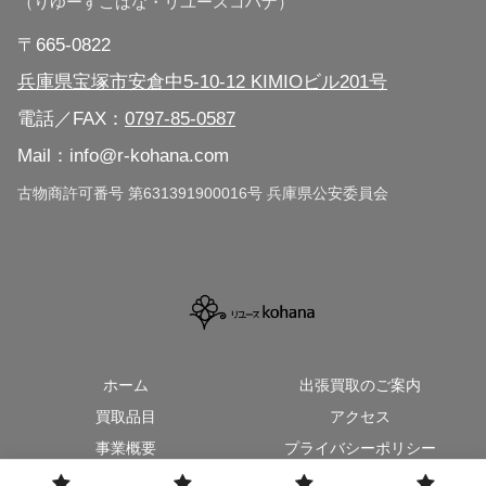
（りゆーすこはな・リユースコハナ）
兵庫県 三田市
〒665-0822
兵庫県 神戸市（全区対応）
兵庫県宝塚市安倉中5-10-12 KIMIOビル201号
電話／FAX：
0797-85-0587
大阪府（広域対応）
Mail：info@r-kohana.com
京都市（広域対応）
古物商許可番号 第631391900016号 兵庫県公安委員会
ホーム
出張買取のご案内
買取品目
アクセス
事業概要
プライバシーポリシー
お問い合わせ
出張買取地域のご案内