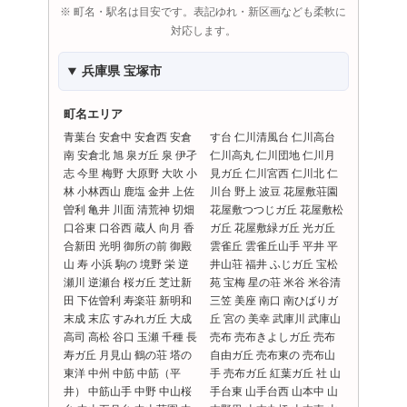
※ 町名・駅名は目安です。表記ゆれ・新区画なども柔軟に
対応します。
兵庫県 宝塚市
町名エリア
青葉台 安倉中 安倉西 安倉
す台 仁川清風台 仁川高台
南 安倉北 旭 泉ガ丘 泉 伊孑
仁川高丸 仁川団地 仁川月
志 今里 梅野 大原野 大吹 小
見ガ丘 仁川宮西 仁川北 仁
林 小林西山 鹿塩 金井 上佐
川台 野上 波豆 花屋敷荘園
曽利 亀井 川面 清荒神 切畑
花屋敷つつじガ丘 花屋敷松
口谷東 口谷西 蔵人 向月 香
ガ丘 花屋敷緑ガ丘 光ガ丘
合新田 光明 御所の前 御殿
雲雀丘 雲雀丘山手 平井 平
山 寿 小浜 駒の 境野 栄 逆
井山荘 福井 ふじガ丘 宝松
瀬川 逆瀬台 桜ガ丘 芝辻新
苑 宝梅 星の荘 米谷 米谷清
田 下佐曽利 寿楽荘 新明和
三笠 美座 南口 南ひばりガ
末成 末広 すみれガ丘 大成
丘 宮の 美幸 武庫川 武庫山
高司 高松 谷口 玉瀬 千種 長
売布 売布きよしガ丘 売布
寿ガ丘 月見山 鶴の荘 塔の
自由ガ丘 売布東の 売布山
東洋 中州 中筋 中筋（平
手 売布ガ丘 紅葉ガ丘 社 山
井） 中筋山手 中野 中山桜
手台東 山手台西 山本中 山