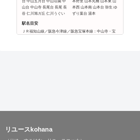
台 中山五月台 中山荘園 中
本野里 山本丸橋 山本東 山
山台 中山寺 長尾台 長尾 長
本西 山本南 山本台 弥生 ゆ
谷 仁川旭ガ丘 仁川うぐい
ずり葉台 湯本
駅名目安
ＪＲ福知山線／阪急今津線／阪急宝塚本線：中山寺・宝
塚・武田尾・小林・仁川・宝塚南口・逆瀬川・清荒神・
山本・中山観音・雲雀丘花屋敷・売布神社
兵庫県 西宮市
兵庫県 伊丹市
兵庫県 尼崎市
兵庫県 芦屋市
兵庫県 川西市
リユースkohana