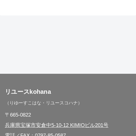
塚・武田尾・小林・仁川・宝塚南口・逆瀬川・清荒神・
山本・中山観音・雲雀丘花屋敷・売布神社
兵庫県 西宮市
兵庫県 伊丹市
兵庫県 尼崎市
兵庫県 芦屋市
兵庫県 川西市
リユースkohana
（りゆーすこはな・リユースコハナ）
兵庫県 三田市
〒665-0822
兵庫県 神戸市（全区対応）
兵庫県宝塚市安倉中5-10-12 KIMIOビル201号
電話／FAX：
0797-85-0587