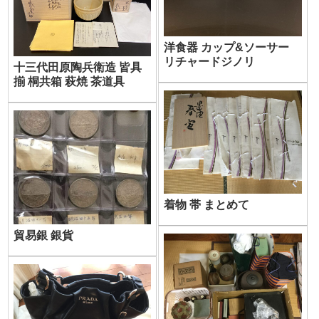
洋食器 カップ&ソーサー
リチャードジノリ
十三代田原陶兵衛造 皆具
揃 桐共箱 萩焼 茶道具
着物 帯 まとめて
貿易銀 銀貨