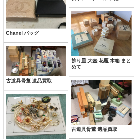
Chanel バッグ
飾り皿 大壺 花瓶 木箱 まと
めて
古道具骨董 遺品買取
古道具骨董 遺品買取