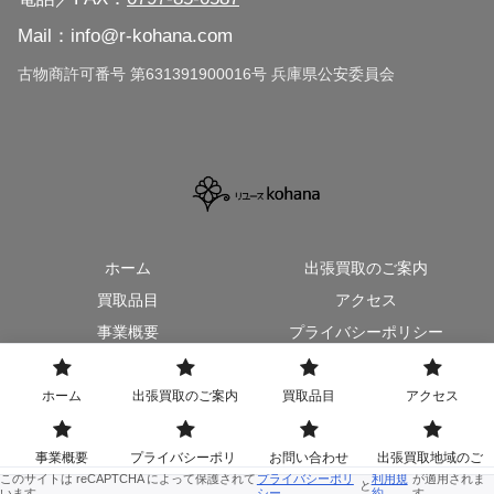
大阪府（広域対応）
Mail：info@r-kohana.com
京都市（広域対応）
古物商許可番号 第631391900016号 兵庫県公安委員会
ホーム
出張買取のご案内
買取品目
アクセス
事業概要
プライバシーポリシー
お問い合わせ
出張買取地域のご案内
ホーム
出張買取のご案内
買取品目
アクセス
© 2020 リユースkohana【出張買取/総合リサイクルショップ】.
事業概要
プライバシーポリ
お問い合わせ
出張買取地域のご
シー
案内
このサイトは reCAPTCHA によって保護されて
プライバシーポリ
利用規
が適用されま
と
います。
シー
約
す。