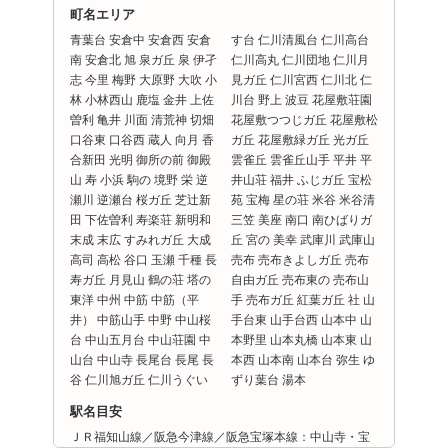
町名エリア
青葉台 安倉中 安倉西 安倉
す台 仁川清風台 仁川高台
南 安倉北 旭 泉ガ丘 泉 伊孑
仁川高丸 仁川団地 仁川月
志 今里 梅野 大原野 大吹 小
見ガ丘 仁川宮西 仁川北 仁
林 小林西山 鹿塩 金井 上佐
川台 野上 波豆 花屋敷荘園
曽利 亀井 川面 清荒神 切畑
花屋敷つつじガ丘 花屋敷松
口谷東 口谷西 蔵人 向月 香
ガ丘 花屋敷緑ガ丘 光ガ丘
合新田 光明 御所の前 御殿
雲雀丘 雲雀丘山手 平井 平
山 寿 小浜 駒の 境野 栄 逆
井山荘 福井 ふじガ丘 宝松
瀬川 逆瀬台 桜ガ丘 芝辻新
苑 宝梅 星の荘 米谷 米谷清
田 下佐曽利 寿楽荘 新明和
三笠 美座 南口 南ひばりガ
末成 末広 すみれガ丘 大成
丘 宮の 美幸 武庫川 武庫山
高司 高松 谷口 玉瀬 千種 長
売布 売布きよしガ丘 売布
寿ガ丘 月見山 鶴の荘 塔の
自由ガ丘 売布東の 売布山
東洋 中州 中筋 中筋（平
手 売布ガ丘 紅葉ガ丘 社 山
井） 中筋山手 中野 中山桜
手台東 山手台西 山本中 山
台 中山五月台 中山荘園 中
本野里 山本丸橋 山本東 山
山台 中山寺 長尾台 長尾 長
本西 山本南 山本台 弥生 ゆ
谷 仁川旭ガ丘 仁川うぐい
ずり葉台 湯本
駅名目安
ＪＲ福知山線／阪急今津線／阪急宝塚本線：中山寺・宝