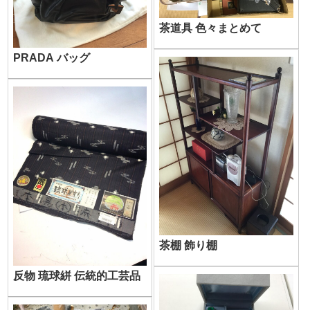
茶道具 色々まとめて
PRADA バッグ
茶棚 飾り棚
反物 琉球絣 伝統的工芸品